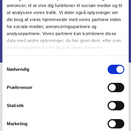
annoncer, til at vise dig funktioner til sociale medier og til
transporten.
at analysere vores trafik. Vi deler også oplysninger om
din brug af vores hjemmeside med vores partnere inden
Kommer du med toget, så kan vi også hente eller
for sociale medier, annonceringspartnere og
bringe din hund til enten Kildedal eller Måløv
analysepartnere. Vores partnere kan kombinere disse
Station. Det koster kr. 50 pr. vej.
data med andre oplysninger, du har givet dem, eller som
de har indsamlet fra din brug af deres tjenester.
Samtykkevalg
Nødvendig
Præferencer
Statistik
Marketing