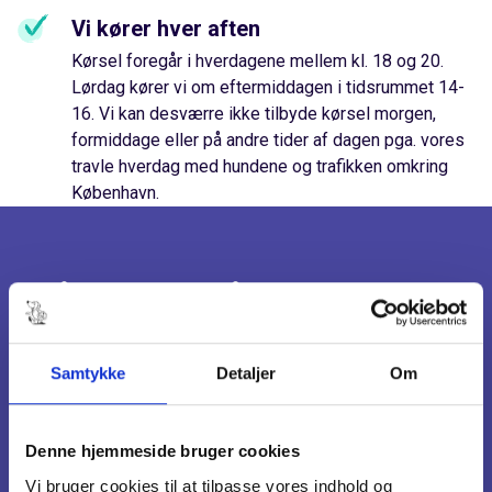
Vi kører hver aften
Kørsel foregår i hverdagene mellem kl. 18 og 20.
Lørdag kører vi om eftermiddagen i tidsrummet 14-
16. Vi kan desværre ikke tilbyde kørsel morgen,
formiddage eller på andre tider af dagen pga. vores
travle hverdag med hundene og trafikken omkring
København.
Få en pris på kørsel til din
adresse
Samtykke
Detaljer
Om
Vi giver fast pris på kørsel til din adresse. Prisen
afhænger af afstanden fra vores hundepension i
Denne hjemmeside bruger cookies
Måløv. Ring eller skriv til os for en pris på
Vi bruger cookies til at tilpasse vores indhold og